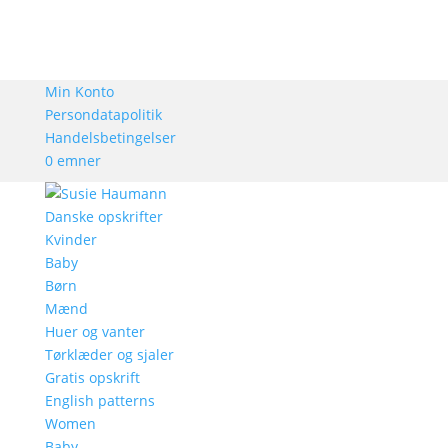
Min Konto
Persondatapolitik
Handelsbetingelser
0 emner
Danske opskrifter
Kvinder
Baby
Børn
Mænd
Huer og vanter
Tørklæder og sjaler
Gratis opskrift
English patterns
Women
Baby