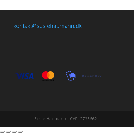
→
kontakt@susiehaumann.dk
Susie Haumann - CVR: 27356621