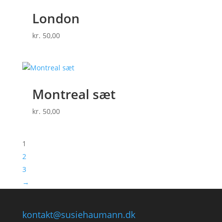
London
kr.
50,00
Montreal sæt
kr.
50,00
1
2
3
→
kontakt@susiehaumann.dk