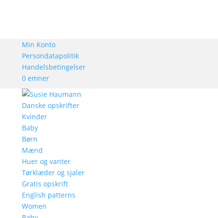
Min Konto
Persondatapolitik
Handelsbetingelser
0 emner
Danske opskrifter
Kvinder
Baby
Børn
Mænd
Huer og vanter
Tørklæder og sjaler
Gratis opskrift
English patterns
Women
Baby