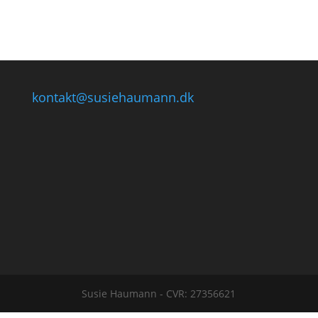
kontakt@susiehaumann.dk
Susie Haumann - CVR: 27356621