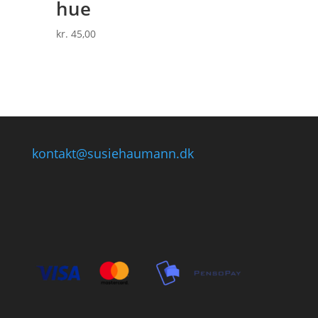
hue
kr.
45,00
kontakt@susiehaumann.dk