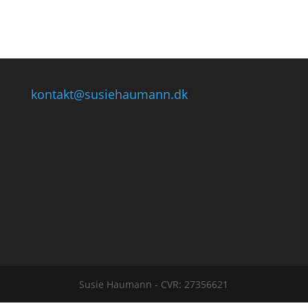
kontakt@susiehaumann.dk
Susie Haumann - CVR: 27356621