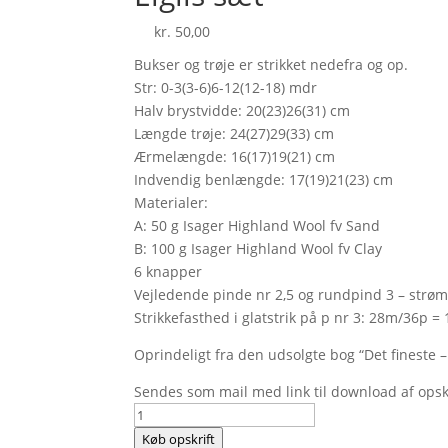
kr.
50,00
Bukser og trøje er strikket nedefra og op.
Str: 0-3(3-6)6-12(12-18) mdr
Halv brystvidde: 20(23)26(31) cm
Længde trøje: 24(27)29(33) cm
Ærmelængde: 16(17)19(21) cm
Indvendig benlængde: 17(19)21(23) cm
Materialer:
A: 50 g Isager Highland Wool fv Sand
B: 100 g Isager Highland Wool fv Clay
6 knapper
Vejledende pinde nr 2,5 og rundpind 3 – strø
Strikkefasthed i glatstrik på p nr 3: 28m/36p =
Oprindeligt fra den udsolgte bog “Det fineste –
Sendes som mail med link til download af opskr
Eigils
sæt
Køb opskrift