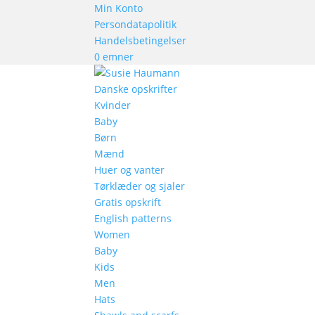
Min Konto
Persondatapolitik
Handelsbetingelser
0 emner
Danske opskrifter
Kvinder
Baby
Børn
Mænd
Huer og vanter
Tørklæder og sjaler
Gratis opskrift
English patterns
Women
Baby
Kids
Men
Hats