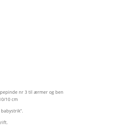
mpepinde nr 3 til ærmer og ben
 10/10 cm
 babystrik”.
ift.