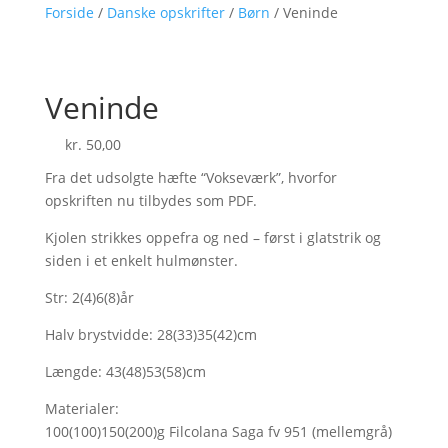
Forside
/
Danske opskrifter
/
Børn
/ Veninde
Veninde
kr.
50,00
Fra det udsolgte hæfte “Vokseværk”, hvorfor
opskriften nu tilbydes som PDF.
Kjolen strikkes oppefra og ned – først i glatstrik og
siden i et enkelt hulmønster.
Str: 2(4)6(8)år
Halv brystvidde: 28(33)35(42)cm
Længde: 43(48)53(58)cm
Materialer:
100(100)150(200)g Filcolana Saga fv 951 (mellemgrå)