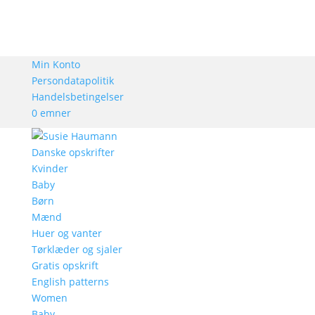
Min Konto
Persondatapolitik
Handelsbetingelser
0 emner
Danske opskrifter
Kvinder
Baby
Børn
Mænd
Huer og vanter
Tørklæder og sjaler
Gratis opskrift
English patterns
Women
Baby