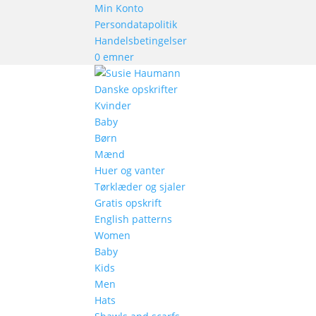
Min Konto
Persondatapolitik
Handelsbetingelser
0 emner
Danske opskrifter
Kvinder
Baby
Børn
Mænd
Huer og vanter
Tørklæder og sjaler
Gratis opskrift
English patterns
Women
Baby
Kids
Men
Hats