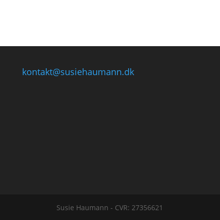
kontakt@susiehaumann.dk
Susie Haumann - CVR: 27356621