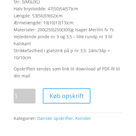
Str: S(M)L(XL)
Halv brystvidde: 47(50)54(57)cm
Længde: 53(56)59(62)cm
Ærmelængde: 10(10)12(13)cm
Materialer: 200(250)250(300)g Isager Merilin fv 7s
Vejledende pinde nr 3 og 3,5 – lille rundp nr 3 til
halskant
Strikkefasthed i glatstrik på p nr 3,5: 24m/34p =
10/10cm
Opskriften sendes som link til download af PDF-fil til
din mail
Dunes
Køb opskrift
antal
Kategorier:
Danske opskrifter
,
Kvinder