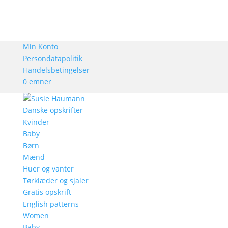
Min Konto
Persondatapolitik
Handelsbetingelser
0 emner
Danske opskrifter
Kvinder
Baby
Børn
Mænd
Huer og vanter
Tørklæder og sjaler
Gratis opskrift
English patterns
Women
Baby