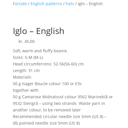
Forside
/
English patterns
/
hats
/ Iglo – English
Iglo – English
kr.
45,00
Soft, warm and fluffy beanie.
Sizes: S-M (M-L)
Head circumferrens: 52-56(56-60) cm
Length: 31 cm
Materials:
50 g Isager Boucle colour 100 or E3s
together with
50 g Camarose Midnatssol colour 9562 Marineblå or
9532 Stengrå – using two strands Waste yarn in
another colour, to be removed later
Recommended circular needle size 5mm (US 8) –
db.pointed needle size 5mm (US 8)