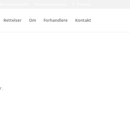
Persondatapolitik
Handelsbetingelser
0 emner
Rettelser
Om
Forhandlere
Kontakt
r.