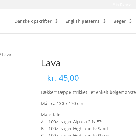
Min Konto
Danske opskrifter
English patterns
Bøger
/ Lava
Lava
kr.
45,00
Lækkert tæppe strikket i et enkelt bølgemønste
Mål: ca 130 x 170 cm
Materialer:
A = 100g Isager Alpaca 2 fv E7s
B = 100g Isager Highland fv Sand
C = 100g Isager Highland fv Stone