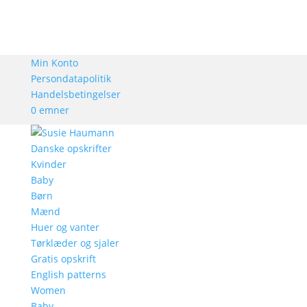
Min Konto
Persondatapolitik
Handelsbetingelser
0 emner
Danske opskrifter
Kvinder
Baby
Børn
Mænd
Huer og vanter
Tørklæder og sjaler
Gratis opskrift
English patterns
Women
Baby