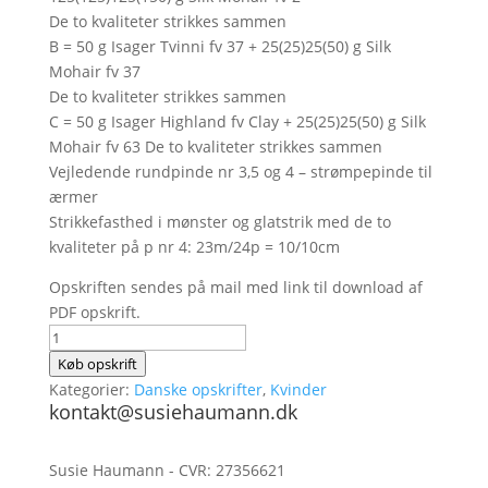
De to kvaliteter strikkes sammen
B = 50 g Isager Tvinni fv 37 + 25(25)25(50) g Silk
Mohair fv 37
De to kvaliteter strikkes sammen
C = 50 g Isager Highland fv Clay + 25(25)25(50) g Silk
Mohair fv 63 De to kvaliteter strikkes sammen
Vejledende rundpinde nr 3,5 og 4 – strømpepinde til
ærmer
Strikkefasthed i mønster og glatstrik med de to
kvaliteter på p nr 4: 23m/24p = 10/10cm
Opskriften sendes på mail med link til download af
PDF opskrift.
Skanseparken
antal
Køb opskrift
Kategorier:
Danske opskrifter
,
Kvinder
kontakt@susiehaumann.dk
Susie Haumann - CVR: 27356621