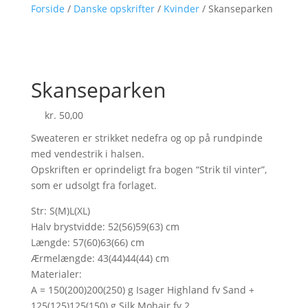
Forside
/
Danske opskrifter
/
Kvinder
/ Skanseparken
Skanseparken
kr.
50,00
Sweateren er strikket nedefra og op på rundpinde
med vendestrik i halsen.
Opskriften er oprindeligt fra bogen “Strik til vinter”,
som er udsolgt fra forlaget.
Str: S(M)L(XL)
Halv brystvidde: 52(56)59(63) cm
Længde: 57(60)63(66) cm
Ærmelængde: 43(44)44(44) cm
Materialer:
A = 150(200)200(250) g Isager Highland fv Sand +
125(125)125(150) g Silk Mohair fv 2