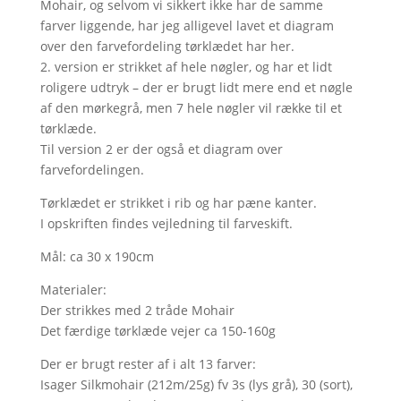
Mohair, og selvom vi sikkert ikke har de samme
farver liggende, har jeg alligevel lavet et diagram
over den farvefordeling tørklædet har her.
2. version er strikket af hele nøgler, og har et lidt
roligere udtryk – der er brugt lidt mere end et nøgle
af den mørkegrå, men 7 hele nøgler vil række til et
tørklæde.
Til version 2 er der også et diagram over
farvefordelingen.
Tørklædet er strikket i rib og har pæne kanter.
I opskriften findes vejledning til farveskift.
Mål: ca 30 x 190cm
Materialer:
Der strikkes med 2 tråde Mohair
Det færdige tørklæde vejer ca 150-160g
Der er brugt rester af i alt 13 farver:
Isager Silkmohair (212m/25g) fv 3s (lys grå), 30 (sort),