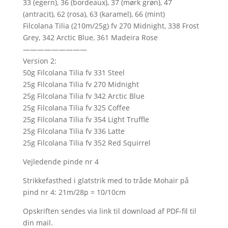
33 (egern), 36 (bordeaux), 37 (mørk grøn), 47
(antracit), 62 (rosa), 63 (karamel), 66 (mint)
Filcolana Tilia (210m/25g) fv 270 Midnight, 338 Frost
Grey, 342 Arctic Blue, 361 Madeira Rose
—————————
Version 2:
50g Filcolana Tilia fv 331 Steel
25g Filcolana Tilia fv 270 Midnight
25g Filcolana Tilia fv 342 Arctic Blue
25g Filcolana Tilia fv 325 Coffee
25g Filcolana Tilia fv 354 Light Truffle
25g Filcolana Tilia fv 336 Latte
25g Filcolana Tilia fv 352 Red Squirrel
Vejledende pinde nr 4
Strikkefasthed i glatstrik med to tråde Mohair på
pind nr 4: 21m/28p = 10/10cm
Opskriften sendes via link til download af PDF-fil til
din mail.