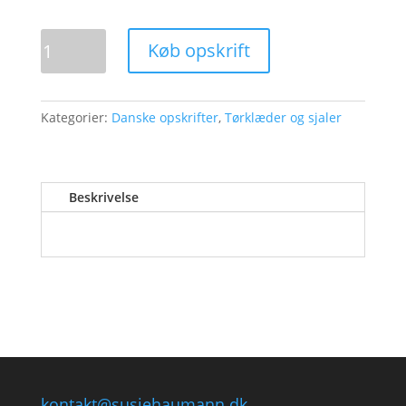
Times
Køb opskrift
Square
antal
Kategorier:
Danske opskrifter
,
Tørklæder og sjaler
Beskrivelse
kontakt@susiehaumann.dk